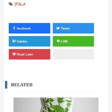
グルメ
facebook
Tweet
hatebu
LINE
Read Later
RELATED