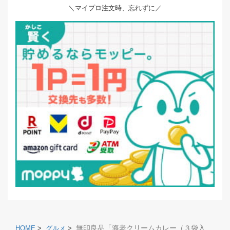
＼マイプロ注文時、忘れずに／
無印良品「海老クリームカレー（３袋入
HOME
>
グルメ
>