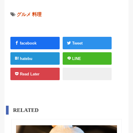
グルメ
料理
facebook
Tweet
hatebu
LINE
Read Later
RELATED