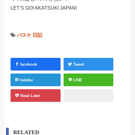
LET’S GO! AKATSUKI JAPAN!
バスケ
日記
facebook
Tweet
hatebu
LINE
Read Later
RELATED